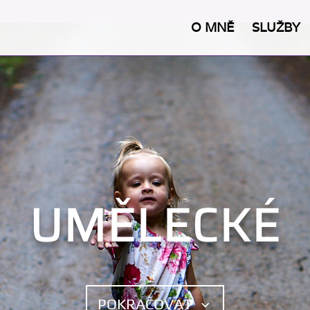
O MNĚ
SLUŽBY
UMĚLECKÉ
POKRAČOVAT