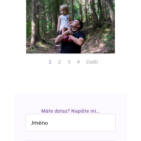
1
2
3
4
Další
Máte dotaz? Napište mi...