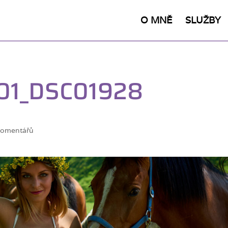
O MNĚ
SLUŽBY
01_DSC01928
komentářů