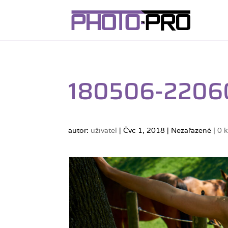
180506-2206
autor:
uživatel
|
Čvc 1, 2018
| Nezařazené |
0 