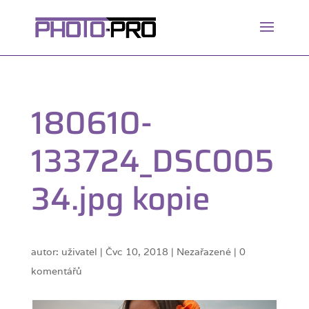
180610-
133724_DSC005
34.jpg kopie
autor:
uživatel
|
Čvc 10, 2018
| Nezařazené |
0
komentářů