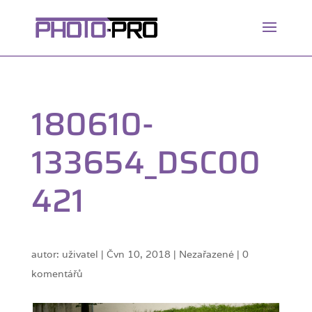
180610-
133654_DSC00
421
autor:
uživatel
|
Čvn 10, 2018
| Nezařazené |
0
komentářů