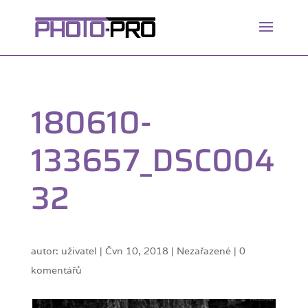
180610-
133657_DSC004
32
autor:
uživatel
|
Čvn 10, 2018
| Nezařazené |
0
komentářů