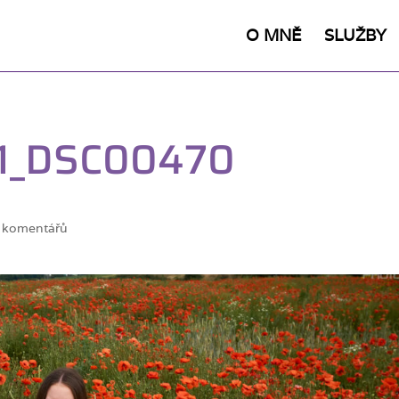
O MNĚ
SLUŽBY
01_DSC00470
 komentářů