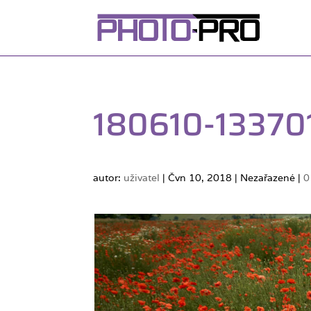
180610-1337
autor:
uživatel
|
Čvn 10, 2018
| Nezařazené |
0