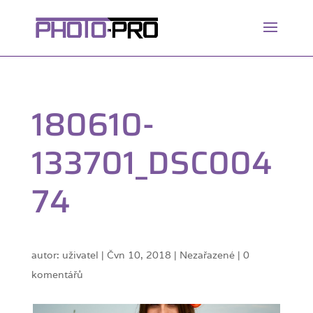
180610-
133701_DSC004
74
autor:
uživatel
|
Čvn 10, 2018
| Nezařazené |
0
komentářů