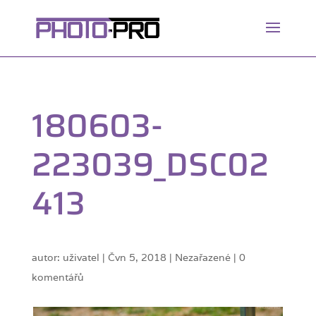
180603-
223039_DSC02
413
autor:
uživatel
|
Čvn 5, 2018
| Nezařazené |
0
komentářů